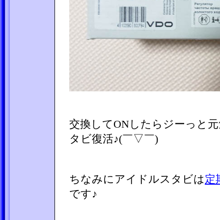
交換してONしたらジーっと
タビ復活♪(￣▽￣)
ちなみにアイドルスタビは
定
です♪