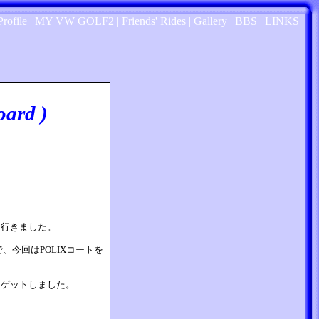
Profile
|
MY VW GOLF2
|
Friends' Rides
|
Gallery
|
BBS
|
LINKS
|
oard )
に行きました。
今回はPOLIXコートを
をゲットしました。