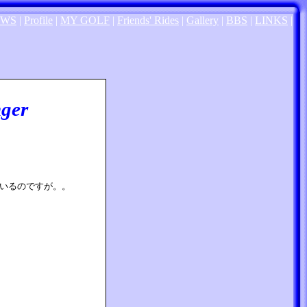
EWS
|
Profile
|
MY GOLF
|
Friends' Rides
|
Gallery
|
BBS
|
LINKS
|
nger
いるのですが。。