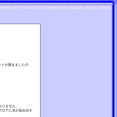
Profile
|
MY VW GOLF2
|
Friends' Rides
|
Gallery
|
BBS
|
LINKS
|
ートが届きましたの
ありません。
フロアに水が染み出す