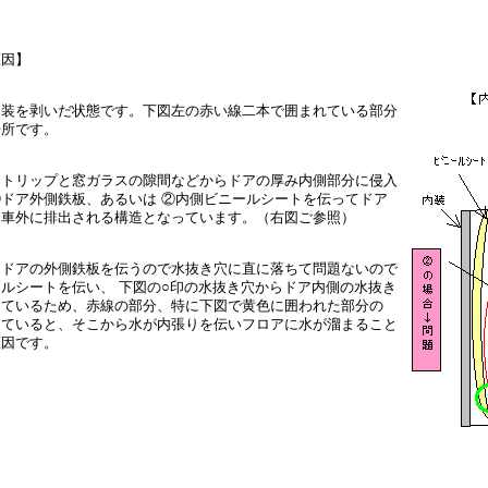
原因】
内装を剥いだ状態です。下図左の赤い線二本で囲まれている部分
場所です。
ストリップと窓ガラスの隙間などからドアの厚み内側部分に侵入
ドア外側鉄板、あるいは ②内側ビニールシートを伝ってドア
ら車外に排出される構造となっています。（右図ご参照）
はドアの外側鉄板を伝うので水抜き穴に直に落ちて問題ないので
ルシートを伝い、 下図の○印の水抜き穴からドア内側の水抜き
っているため、赤線の部分、特に下図で黄色に囲われた部分の
していると、そこから水が内張りを伝いフロアに水が溜まること
原因です。