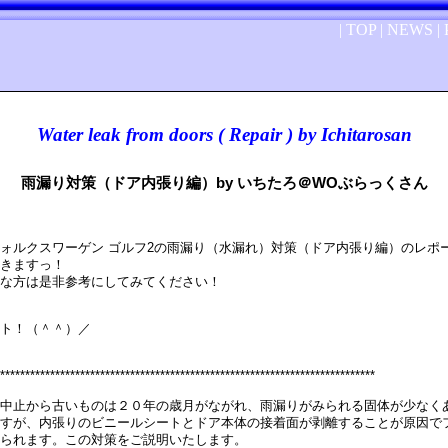
|
TOP
|
NEWS
|
Water leak from doors ( Repair ) by Ichitarosan
雨漏り対策（ドア内張り編）by いちたろ＠WOぶらっくさん
ォルクスワーゲン ゴルフ2の雨漏り（水漏れ）対策（ドア内張り編）のレポ
きますっ！
な方は是非参考にしてみてください！
ト！（＾＾）／
***************************************************************************
中止から古いものは２０年の歳月がながれ、雨漏りがみられる固体が少なく
すが、内張りのビニールシートとドア本体の接着面が剥離することが原因で
られます。この対策をご説明いたします。