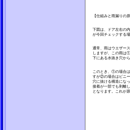
【仕組みと雨漏りの
下図は、ドア左右の
が今回チェックする
通常、雨はウエザー
しますが、この雨は①
下にある水抜き穴か
このとき、①の場合
すが②の場合はビニー
穴に抜ける構造にな
接着が一部でも剥離
となります。これが