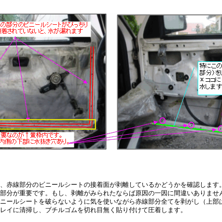
、赤線部分のビニールシートの接着面が剥離しているかどうかを確認します
部分が重要です。もし、剥離がみられたならば原因の一因に間違いありませ
ニールシートを破らないように気を使いながら赤線部分全てを剥がし（上部は
レイに清掃し、ブチルゴムを切れ目無く貼り付けて圧着します。